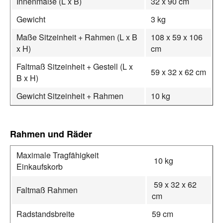
Innenmaße (L x B)
32 x 90 cm
Gewicht
3 kg
Maße Sitzeinheit + Rahmen (L x B
108 x 59 x 106
x H)
cm
Faltmaß Sitzeinheit + Gestell (L x
59 x 32 x 62 cm
B x H)
Gewicht Sitzeinheit + Rahmen
10 kg
Rahmen und Räder
Maximale Tragfähigkeit
10 kg
Einkaufskorb
59 x 32 x 62
Faltmaß Rahmen
cm
Radstandsbreite
59 cm