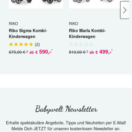
RIKO
RIKO
C
Riko Sigma Kombi-
Riko Marla Kombi-
C
Kinderwagen
Kinderwagen
K
(
2
)
590
,-
499
,-
*
*
679,00 € *
519,00 € *
€
€
ab
ab
a
Babywelt Newsletter
Erhalte spektakuläre Angebote, Tipps und Neuheiten per E-Mail!
Melde Dich JETZT für unseren kostenlosen Newsletter an.