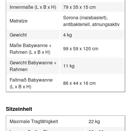
Innenmaße (L x B x H)
79 x 35 x 15 cm
Sorona (maisbasiert),
Matratze
antibakteriell, atmungsaktiv
Gewicht
4 kg
Maße Babywanne +
99 x 59 x 120 cm
Rahmen (L x B x H)
Gewicht Babywanne +
11 kg
Rahmen
Faltmaß Babywanne
86 x 44 x 16 cm
(L x B x H)
Sitzeinheit
Maximale Tragfähigkeit
22 kg