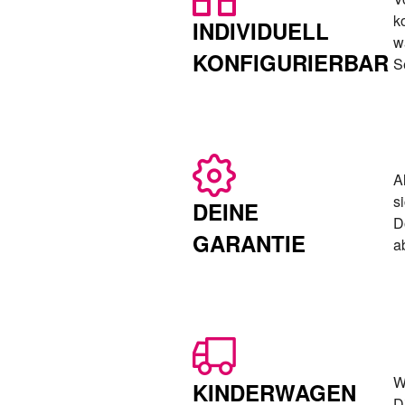
k
INDIVIDUELL
w
KONFIGURIERBAR
S
A
s
DEINE
D
GARANTIE
a
W
KINDERWAGEN
D