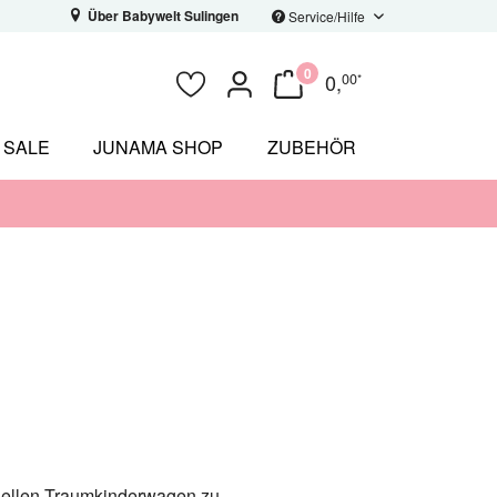
Über Babywelt Sulingen
Service/Hilfe
0
0
,
00
*
SALE
JUNAMA SHOP
ZUBEHÖR
iduellen Traumkinderwagen zu