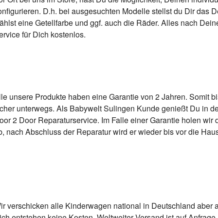
onfigurieren. D.h. bei ausgesuchten Modelle stellst du Dir das
ählst eine Getellfarbe und ggf. auch die Räder. Alles nach Dei
ervice für Dich kostenlos.
lle unsere Produkte haben eine Garantie von 2 Jahren. Somit b
icher unterwegs. Als Babywelt Sulingen Kunde genießt Du in d
oor 2 Door Reparaturservice. Im Falle einer Garantie holen wi
b, nach Abschluss der Reparatur wird er wieder bis vor die Haust
ir verschicken alle Kinderwagen national in Deutschland aber a
ich entstehen keine Kosten. Weltweiter Versand ist auf Anfrage