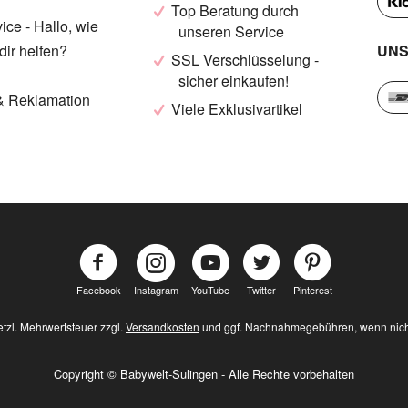
Top Beratung durch
ce - Hallo, wie
unseren Service
UNS
dir helfen?
SSL Verschlüsselung -
sicher einkaufen!
& Reklamation
Viele Exklusivartikel
Facebook
Instagram
YouTube
Twitter
Pinterest
setzl. Mehrwertsteuer zzgl.
Versandkosten
und ggf. Nachnahmegebühren, wenn nich
Copyright © Babywelt-Sulingen - Alle Rechte vorbehalten