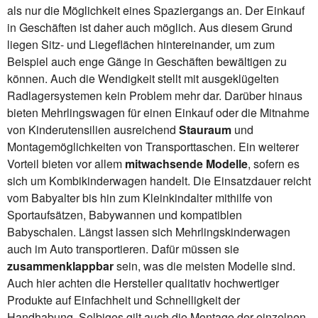
als nur die Möglichkeit eines Spaziergangs an. Der Einkauf
in Geschäften ist daher auch möglich. Aus diesem Grund
liegen Sitz- und Liegeflächen hintereinander, um zum
Beispiel auch enge Gänge in Geschäften bewältigen zu
können. Auch die Wendigkeit stellt mit ausgeklügelten
Radlagersystemen kein Problem mehr dar. Darüber hinaus
bieten Mehrlingswagen für einen Einkauf oder die Mitnahme
von Kinderutensilien ausreichend
Stauraum
und
Montagemöglichkeiten von Transporttaschen. Ein weiterer
Vorteil bieten vor allem
mitwachsende Modelle
, sofern es
sich um Kombikinderwagen handelt. Die Einsatzdauer reicht
vom Babyalter bis hin zum Kleinkindalter mithilfe von
Sportaufsätzen, Babywannen und kompatiblen
Babyschalen. Längst lassen sich Mehrlingskinderwagen
auch im Auto transportieren. Dafür müssen sie
zusammenklappbar
sein, was die meisten Modelle sind.
Auch hier achten die Hersteller qualitativ hochwertiger
Produkte auf Einfachheit und Schnelligkeit der
Handhabung. Selbiges gilt auch die Montage der einzelnen