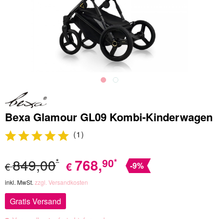
Bexa Glamour GL09 Kombi-Kinderwagen
(
1
)
849,00
768
,
90
*
*
€
€
-9%
inkl. MwSt.
zzgl. Versandkosten
Gratis Versand