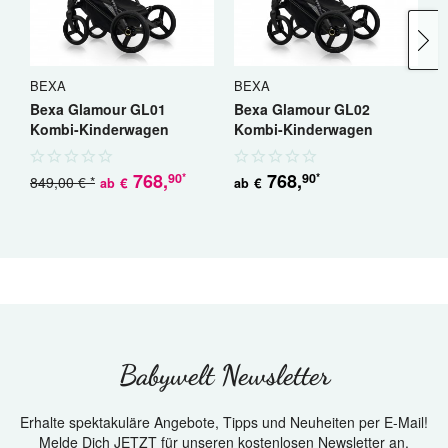
BEXA
BEXA
B
Bexa Glamour GL01
Bexa Glamour GL02
B
Kombi-Kinderwagen
Kombi-Kinderwagen
K
768
,
768
,
90
90
*
*
849,00 € *
€
€
ab
ab
a
Babywelt Newsletter
Erhalte spektakuläre Angebote, Tipps und Neuheiten per E-Mail!
Melde Dich JETZT für unseren kostenlosen Newsletter an.