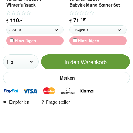
Winterfußsack
Babykleidung Starter Set
Gr.62
110
,-
71
,
16
*
*
€
€
Hinzufügen
Hinzufügen
In den
Warenkorb
Merken
Empfehlen
Frage stellen