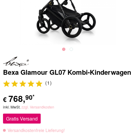
Bexa Glamour GL07 Kombi-Kinderwagen
(
1
)
768
,
90
*
€
inkl. MwSt.
zzgl. Versandkosten
Gratis Versand
Versandkostenfreie Lieferung!