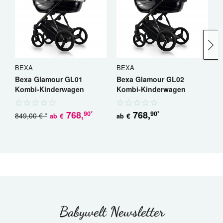
BEXA
BEXA
B
Bexa Glamour GL01
Bexa Glamour GL02
B
Kombi-Kinderwagen
Kombi-Kinderwagen
K
768
,
768
,
90
90
*
*
849,00 € *
€
€
ab
ab
a
Babywelt Newsletter