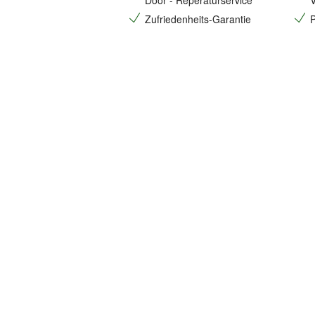
Door - Reperaturservice
V
Zufriedenheits-Garantie
P