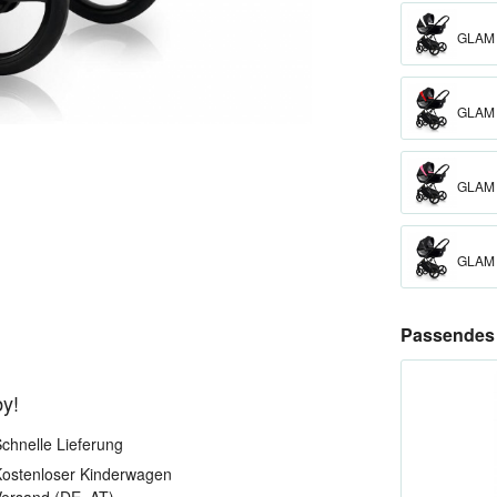
GLAM 
GLAM
GLAM 
GLAM
Passendes 
by!
chnelle Lieferung
ostenloser Kinderwagen