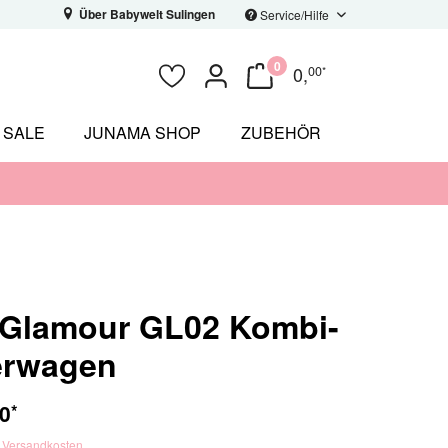
Über Babywelt Sulingen
Service/Hilfe
0
0
,
00
*
SALE
JUNAMA SHOP
ZUBEHÖR
 Glamour GL02 Kombi-
erwagen
0
*
. Versandkosten