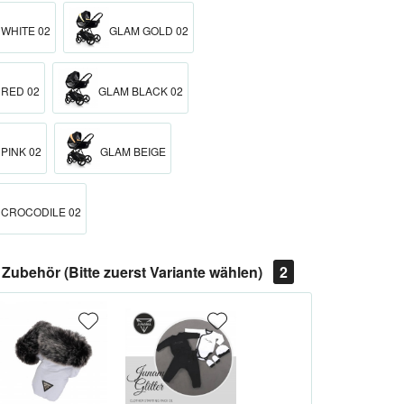
WHITE 02
GLAM GOLD 02
 RED 02
GLAM BLACK 02
PINK 02
GLAM BEIGE
 CROCODILE 02
Zubehör (Bitte zuerst Variante wählen)
2