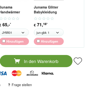
Junama
Junama Glitter
Handwärmer
Babykleidung
Handmuff für
Starter Set Gr.62
Kinderwagen
65
,-
71
,
16
*
*
€
€
Hinzufügen
Hinzufügen
In den
Warenkorb
n
Frage stellen