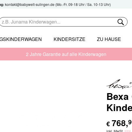
ng:
kontakt@babywelt-sulingen.de
(Mo.-Fr. 09-18 Uhr / Sa. 10-13 Uhr)
NGSKINDERWAGEN
KINDERSITZE
ZU HAUSE
2 Jahre Garantie auf alle Kinderwagen
Bexa
Kind
768
,
9
€
inkl. MwSt.
zzgl