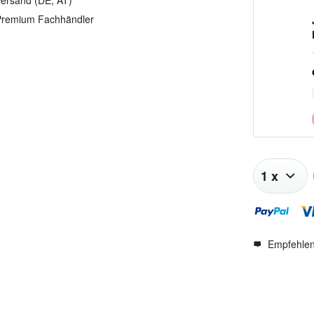
ersand (DE, AT)
remium Fachhändler
Empfehle