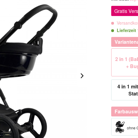
Gratis Ver
Versandkos
Lieferzei
Varianten
2 in 1 (B
+ Bu
4 in 1 mit
Stat
Farbausw
ohne 