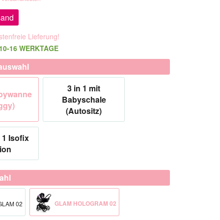
sand
tenfreie Lieferung!
t 10-16 WERKTAGE
auswahl
3 in 1 mit
abywanne
Babyschale
ggy)
(Autositz)
 1 Isofix
ion
ahl
GLAM HOLOGRAM 02
GLAM 02