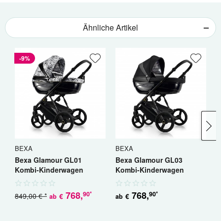
Ähnliche Artikel
-9%
BEXA
BEXA
B
Bexa Glamour GL01
Bexa Glamour GL03
B
Kombi-Kinderwagen
Kombi-Kinderwagen
K
768
,
768
,
90
90
*
*
849,00 € *
8
€
€
ab
ab