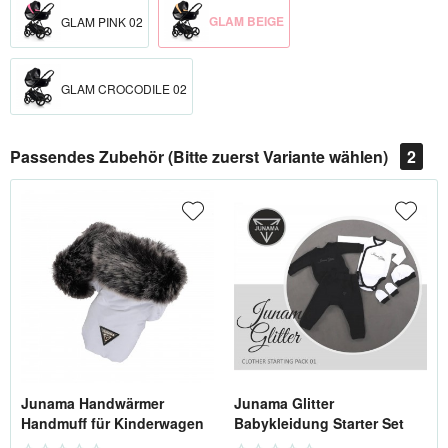
GLAM BEIGE
GLAM PINK 02
GLAM CROCODILE 02
Passendes Zubehör (Bitte zuerst Variante wählen)
2
Junama Handwärmer
Junama Glitter
Handmuff für Kinderwagen
Babykleidung Starter Set
Gr.62