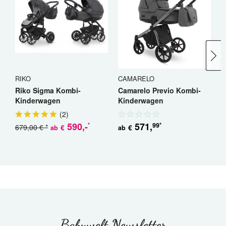
RIKO
CAMARELO
R
Riko Sigma Kombi-
Camarelo Previo Kombi-
R
Kinderwagen
Kinderwagen
K
(
2
)
590
,-
571
,
99
*
*
679,00 € *
€
€
ab
ab
a
Babywelt Newsletter