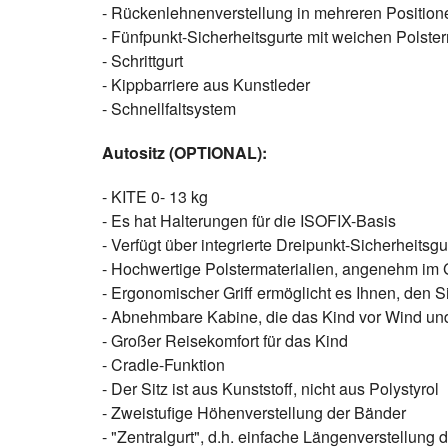
- Rückenlehnenverstellung in mehreren Position
- Fünfpunkt-Sicherheitsgurte mit weichen Polster
- Schrittgurt
- Kippbarriere aus Kunstleder
- Schnellfaltsystem
Autositz (OPTIONAL):
- KITE 0- 13 kg
- Es hat Halterungen für die ISOFIX-Basis
- Verfügt über integrierte Dreipunkt-Sicherheitsgu
- Hochwertige Polstermaterialien, angenehm im Gr
- Ergonomischer Griff ermöglicht es Ihnen, den S
- Abnehmbare Kabine, die das Kind vor Wind un
- Großer Reisekomfort für das Kind
- Cradle-Funktion
- Der Sitz ist aus Kunststoff, nicht aus Polystyrol
- Zweistufige Höhenverstellung der Bänder
- "Zentralgurt", d.h. einfache Längenverstellung 