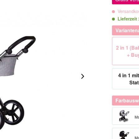
Versandkos
Lieferzeit
Varianten
2 in 1 (B
+ Bu
4 in 1 mit
Stat
Farbausw
Ma
Ma