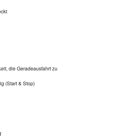
eckt
eit, die Geradeausfahrt zu
g (Start & Stop)
g