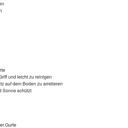
en
n
rte
iff und leicht zu reinigen
itz auf dem Boden zu arretieren
d Sonne schützt
der Gurte