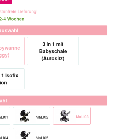
tenfreie Lieferung!
 2-4 Wochen
auswahl
3 in 1 mit
abywanne
Babyschale
ggy)
(Autositz)
 1 Isofix
ion
ahl
MaLi03
Li01
MaLi02
Li04
MaLi05