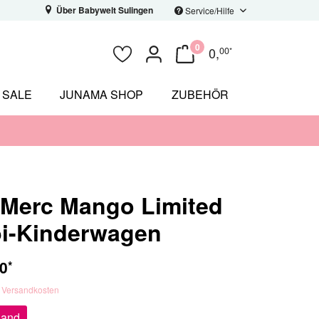
Über Babywelt Sulingen
Service/Hilfe
0
0
,
00
*
SALE
JUNAMA SHOP
ZUBEHÖR
Merc Mango Limited
i-Kinderwagen
0
*
. Versandkosten
sand