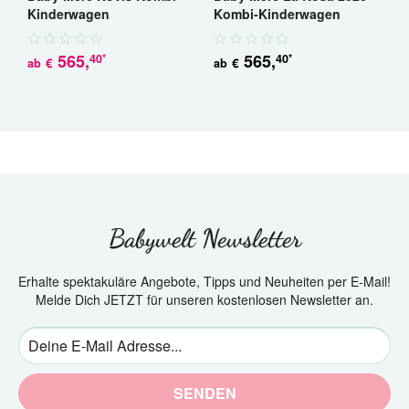
Kinderwagen
Kombi-Kinderwagen
L
K
565
,
565
,
40
40
*
*
€
€
ab
ab
a
Babywelt Newsletter
Erhalte spektakuläre Angebote, Tipps und Neuheiten per E-Mail!
Melde Dich JETZT für unseren kostenlosen Newsletter an.
SENDEN