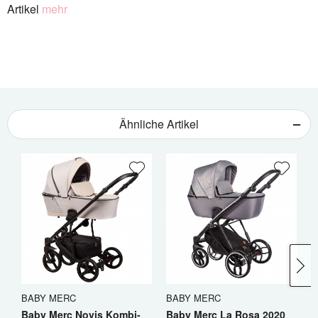
Artikel
mehr
Ähnliche Artikel
BABY MERC
BABY MERC
B
Baby Merc Novis Kombi-
Baby Merc La Rosa 2020
B