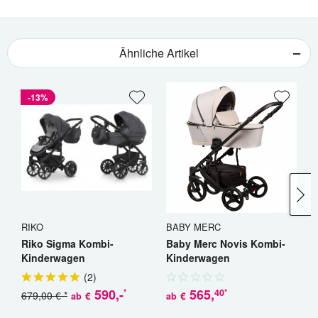
Ähnliche Artikel
-13%
RIKO
BABY MERC
B
Riko Sigma Kombi-
Baby Merc Novis Kombi-
B
Kinderwagen
Kinderwagen
K
(
2
)
590
,-
565
,
40
*
*
679,00 € *
€
€
ab
ab
a