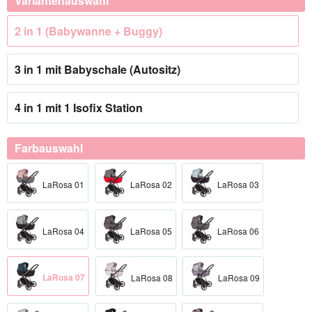
Variantenauswahl
2 in 1 (Babywanne + Buggy)
3 in 1 mit Babyschale (Autositz)
4 in 1 mit 1 Isofix Station
Farbauswahl
LaRosa 01
LaRosa 02
LaRosa 03
LaRosa 04
LaRosa 05
LaRosa 06
LaRosa 07
LaRosa 08
LaRosa 09