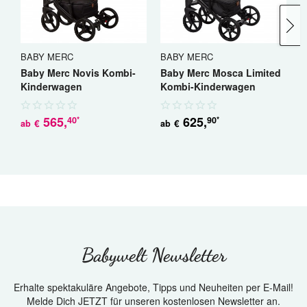
BABY MERC
BABY MERC
B
Baby Merc Novis Kombi-
Baby Merc Mosca Limited
B
Kinderwagen
Kombi-Kinderwagen
K
565
,
625
,
40
90
*
*
€
€
ab
ab
a
Babywelt Newsletter
Erhalte spektakuläre Angebote, Tipps und Neuheiten per E-Mail!
Melde Dich JETZT für unseren kostenlosen Newsletter an.