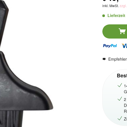
inkl. MwSt.
zzgl
Lieferzeit
Empfehle
Best
1
G
2
D
R
Z