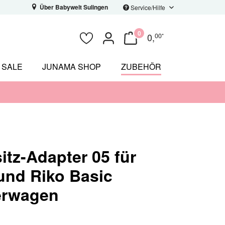
Über Babywelt Sulingen
Service/Hilfe
0
0
,
00
*
SALE
JUNAMA SHOP
ZUBEHÖR
itz-Adapter 05 für
und Riko Basic
erwagen