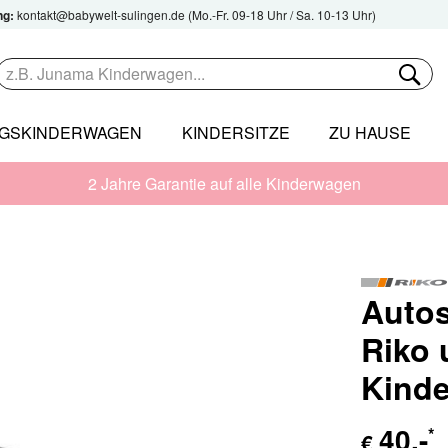
ng:
kontakt@babywelt-sulingen.de
(Mo.-Fr. 09-18 Uhr / Sa. 10-13 Uhr)
NGSKINDERWAGEN
KINDERSITZE
ZU HAUSE
2 Jahre Garantie auf alle Kinderwagen
Autos
Riko 
Kind
40
,-
*
€