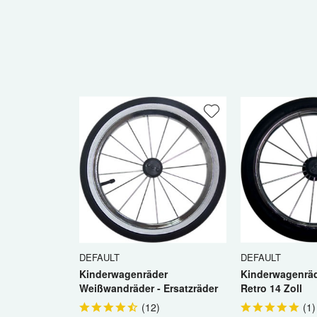
Ic
DEFAULT
DEFAULT
Kinderwagenräder
Kinderwagenräd
Weißwandräder - Ersatzräder
Retro 14 Zoll
14 Zoll Retro
(
12
)
(
1
)