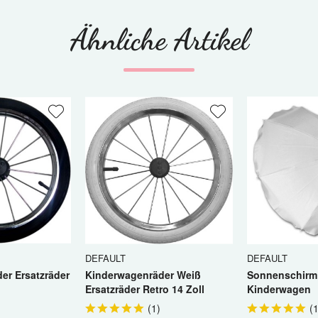
h habe die
Datenschutzerklärung
gelesen, verstanden und stim
Mit * gekennzeichnete Felder sind Pflichtfelder.
Ähnliche Artikel
DEFAULT
DEFAULT
er Ersatzräder
Kinderwagenräder Weiß
Sonnenschirm 
Ersatzräder Retro 14 Zoll
Kinderwagen
(
1
)
(