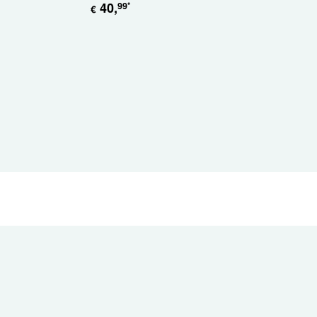
40
,
35
,-
99
*
*
€
€