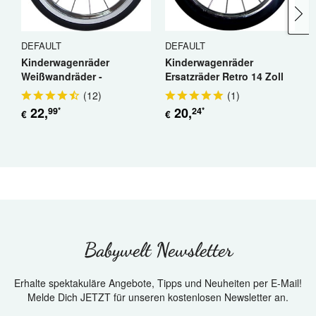
DEFAULT
DEFAULT
D
Kinderwagenräder
Kinderwagenräder
K
Weißwandräder -
Ersatzräder Retro 14 Zoll
E
Ersatzräder 14 Zoll Retro
(
12
)
(
1
)
22
,
20
,
99
24
*
*
€
€
€
Babywelt Newsletter
Erhalte spektakuläre Angebote, Tipps und Neuheiten per E-Mail!
Melde Dich JETZT für unseren kostenlosen Newsletter an.