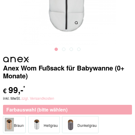
Anex Wom Fußsack für Babywanne (0+
Monate)
99
,-
*
€
inkl. MwSt.
zzgl. Versandkosten
Farbauswahl (bitte wählen)
Braun
Hellgrau
Dunkelgrau