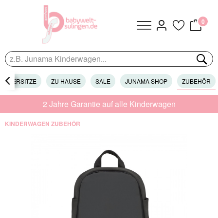
0
KINDERSITZE

ZU HAUSE
SALE
JUNAMA SHOP
ZUBEHÖR
2 Jahre Garantie auf alle Kinderwagen
KINDERWAGEN ZUBEHÖR