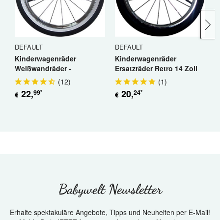
DEFAULT
DEFAULT
D
Kinderwagenräder
Kinderwagenräder
K
Weißwandräder -
Ersatzräder Retro 14 Zoll
E
Ersatzräder 14 Zoll Retro
(
12
)
(
1
)
22
,
20
,
99
24
*
*
€
€
€
Babywelt Newsletter
Erhalte spektakuläre Angebote, Tipps und Neuheiten per E-Mail!