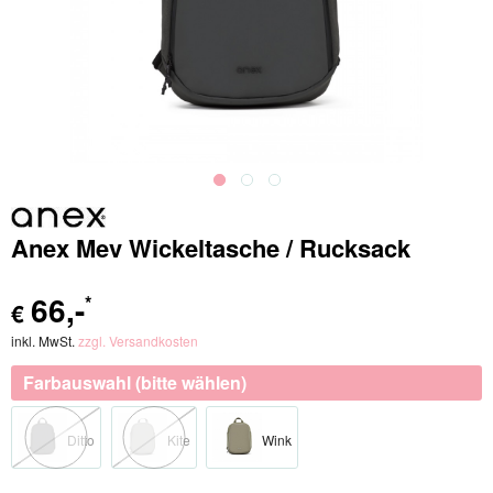
Anex Mev Wickeltasche / Rucksack
66
,-
*
€
inkl. MwSt.
zzgl. Versandkosten
Farbauswahl (bitte wählen)
Ditto
Kite
Wink