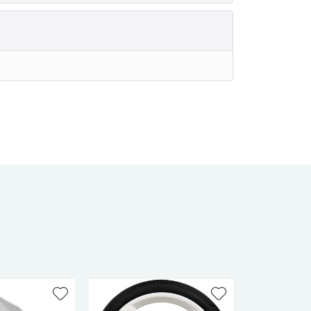
me zu.
Senden