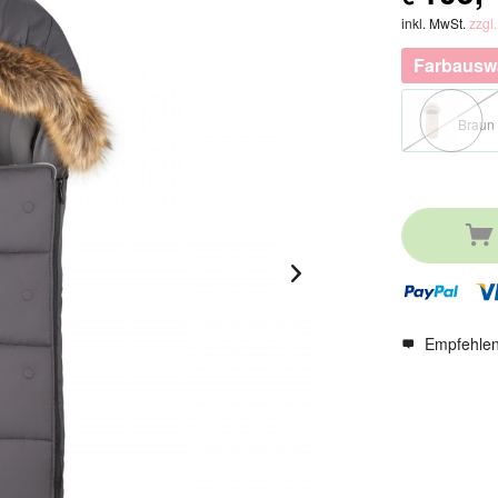
inkl. MwSt.
zzgl
Farbauswa
Braun
Empfehle