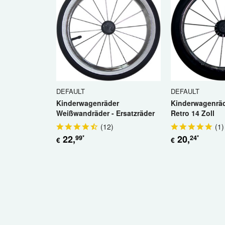
DEFAULT
DEFAULT
Kinderwagenräder
Kinderwagenräd
Weißwandräder - Ersatzräder
Retro 14 Zoll
14 Zoll Retro
(
12
)
(
1
)
22
,
20
,
99
24
*
*
€
€