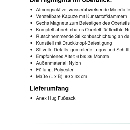
Atmungsaktive, wasserabweisende Materialie
Verstellbare Kapuze mit Kunststoffklammern
Sechs Magnete zum Befestigen des Oberteils 
Komplett abnehmbares Oberteil für flexible N
Rutschhemmende Silikonbeschichtung an der
Kunstfell mit Druckknopf-Befestigung
Stilvolle Details: gummierte Logos und Schrif
Empfohlenes Alter: 6 bis 36 Monate
Außenmaterial: Nylon
Füllung: Polyester
Maße (L x B): 90 x 43 cm
Lieferumfang
Anex Hug Fußsack