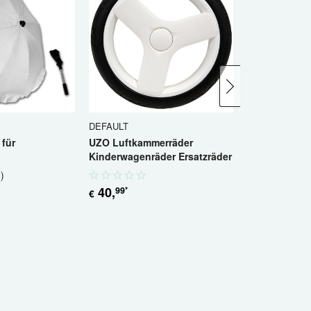
DEFAULT
DEFAULT
für
UZO Luftkammerräder
UZO Luftkam
Kinderwagenräder Ersatzräder
Kinderwagenr
12 Zoll
10 Zoll
1
)
40
,
35
,-
99
*
*
€
€