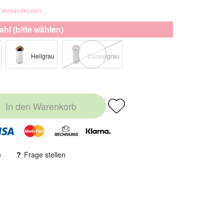
. Versandkosten
hl (bitte wählen)
Hellgrau
Dunkelgrau
In den
Warenkorb
n
Frage stellen