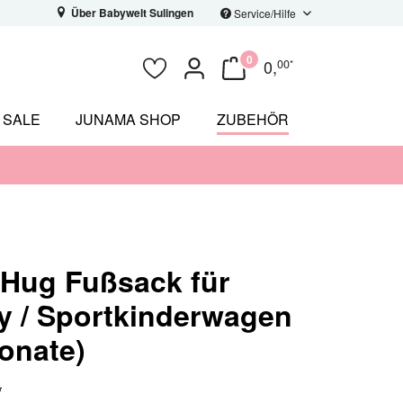
Über Babywelt Sulingen
Service/Hilfe
0
0
,
00
*
SALE
JUNAMA SHOP
ZUBEHÖR
Hug Fußsack für
 / Sportkinderwagen
onate)
*