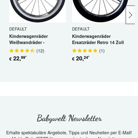
DEFAULT
DEFAULT
D
Kinderwagenräder
Kinderwagenräder
K
Weißwandräder -
Ersatzräder Retro 14 Zoll
E
Ersatzräder 14 Zoll Retro
(
12
)
(
1
)
22
,
20
,
99
24
*
*
€
€
€
Babywelt Newsletter
Erhalte spektakuläre Angebote, Tipps und Neuheiten per E-Mail!