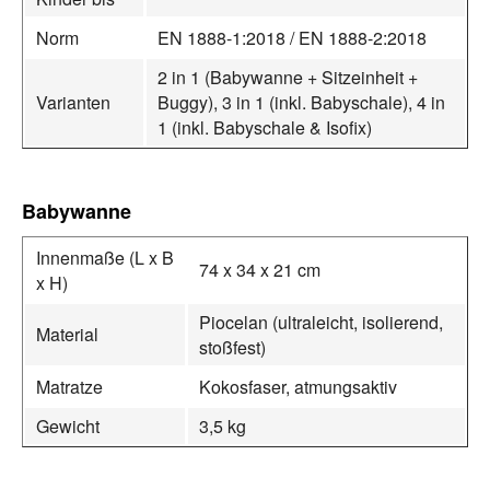
Norm
EN 1888-1:2018 / EN 1888-2:2018
2 in 1 (Babywanne + Sitzeinheit +
Varianten
Buggy), 3 in 1 (inkl. Babyschale), 4 in
1 (inkl. Babyschale & Isofix)
Babywanne
Innenmaße (L x B
74 x 34 x 21 cm
x H)
Piocelan (ultraleicht, isolierend,
Material
stoßfest)
Matratze
Kokosfaser, atmungsaktiv
Gewicht
3,5 kg