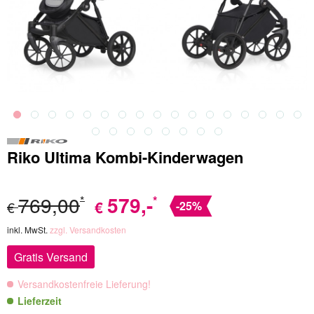
Riko Ultima Kombi-Kinderwagen
769,00
579
,-
*
*
€
€
-25%
inkl. MwSt.
zzgl. Versandkosten
Gratis Versand
Versandkostenfreie Lieferung!
Lieferzeit