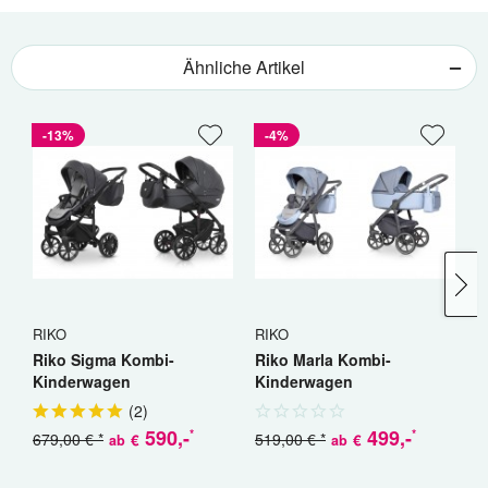
Ähnliche Artikel
-13%
-4%
RIKO
RIKO
C
Riko Sigma Kombi-
Riko Marla Kombi-
C
Kinderwagen
Kinderwagen
K
(
2
)
590
,-
499
,-
*
*
679,00 € *
519,00 € *
€
€
ab
ab
a