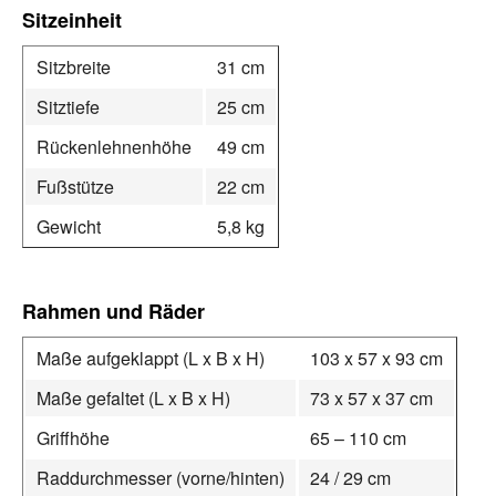
Sitzeinheit
Sitzbreite
31 cm
Sitztiefe
25 cm
Rückenlehnenhöhe
49 cm
Fußstütze
22 cm
Gewicht
5,8 kg
Rahmen und Räder
Maße aufgeklappt (L x B x H)
103 x 57 x 93 cm
Maße gefaltet (L x B x H)
73 x 57 x 37 cm
Griffhöhe
65 – 110 cm
Raddurchmesser (vorne/hinten)
24 / 29 cm