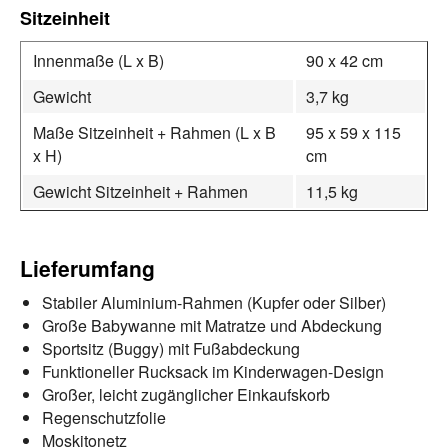
Sitzeinheit
Innenmaße (L x B)
90 x 42 cm
Gewicht
3,7 kg
Maße Sitzeinheit + Rahmen (L x B
95 x 59 x 115
x H)
cm
Gewicht Sitzeinheit + Rahmen
11,5 kg
Lieferumfang
Stabiler Aluminium-Rahmen (Kupfer oder Silber)
Große Babywanne mit Matratze und Abdeckung
Sportsitz (Buggy) mit Fußabdeckung
Funktioneller Rucksack im Kinderwagen-Design
Großer, leicht zugänglicher Einkaufskorb
Regenschutzfolie
Moskitonetz