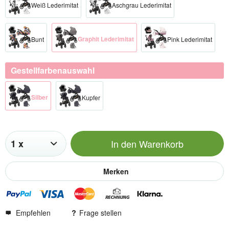
Weiß Lederimitat
Aschgrau Lederimitat
Graphit Lederimitat
Bunt
Pink Lederimitat
Gestellfarbenauswahl
Silber​
Kupfer​
In den
Warenkorb
Merken
Empfehlen
Frage stellen