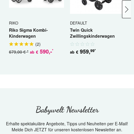
RIKO
DEFAULT
R
Riko Sigma Kombi-
Twin Quick
R
Kinderwagen
Zwillingskinderwagen
K
Geschwisterwagen
(
2
)
590
,-
959
,
99
*
*
679,00 € *
5
€
€
ab
ab
Babywelt Newsletter
Erhalte spektakuläre Angebote, Tipps und Neuheiten per E-Mail!
Melde Dich JETZT für unseren kostenlosen Newsletter an.