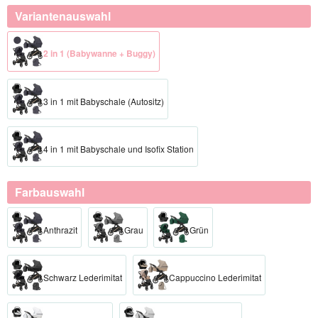
Variantenauswahl
2 in 1 (Babywanne + Buggy)
3 in 1 mit Babyschale (Autositz)
4 in 1 mit Babyschale und Isofix Station
Farbauswahl
Anthrazit
Grau
Grün
Schwarz Lederimitat
Cappuccino Lederimitat