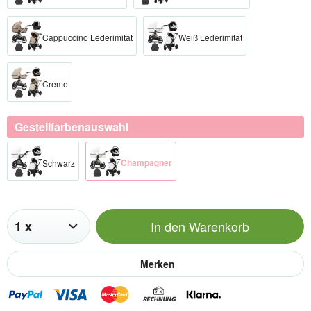
Cappuccino Lederimitat
Weiß Lederimitat
Creme
Gestellfarbenauswahl
Champagner​
Schwarz​
In den
Warenkorb
Merken