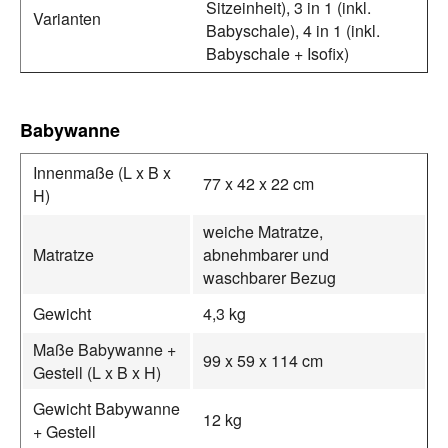
Sitzeinheit), 3 in 1 (inkl.
Varianten
Babyschale), 4 in 1 (inkl.
Babyschale + Isofix)
Babywanne
Innenmaße (L x B x
77 x 42 x 22 cm
H)
weiche Matratze,
Matratze
abnehmbarer und
waschbarer Bezug
Gewicht
4,3 kg
Maße Babywanne +
99 x 59 x 114 cm
Gestell (L x B x H)
Gewicht Babywanne
12 kg
+ Gestell