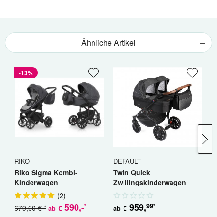
Ähnliche Artikel
-13%
RIKO
DEFAULT
R
Riko Sigma Kombi-
Twin Quick
R
Kinderwagen
Zwillingskinderwagen
K
Geschwisterwagen
(
2
)
590
,-
959
,
99
*
*
679,00 € *
5
€
€
ab
ab