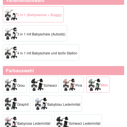
Variantenauswahl
2 in 1 (Babywanne + Buggy)
3 in 1 mit Babyschale (Autositz)
4 in 1 mit Babyschale und Isofix Station
Farbauswahl
Mint
Grau
Schwarz
Pink
Graphit
Babyblau Lederimitat
Babyrosa Lederimitat
Schwarz Lederimitat