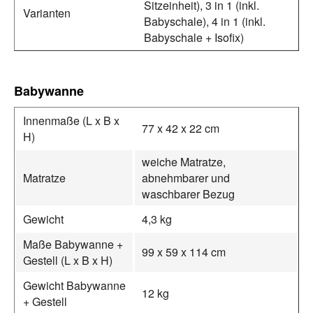
Sitzeinheit), 3 in 1 (inkl.
Varianten
Babyschale), 4 in 1 (inkl.
Babyschale + Isofix)
Babywanne
Innenmaße (L x B x
77 x 42 x 22 cm
H)
weiche Matratze,
Matratze
abnehmbarer und
waschbarer Bezug
Gewicht
4,3 kg
Maße Babywanne +
99 x 59 x 114 cm
Gestell (L x B x H)
Gewicht Babywanne
12 kg
+ Gestell