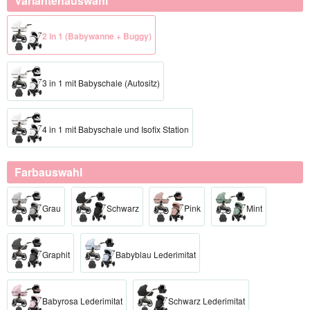
Variantenauswahl
2 in 1 (Babywanne + Buggy)
3 in 1 mit Babyschale (Autositz)
4 in 1 mit Babyschale und Isofix Station
Farbauswahl
Grau
Schwarz
Pink
Mint
Graphit
Babyblau Lederimitat
Babyrosa Lederimitat
Schwarz Lederimitat