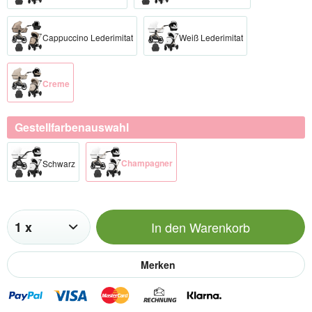
Cappuccino Lederimitat
Weiß Lederimitat
Creme
Gestellfarbenauswahl
Champagner​
Schwarz​
In den
Warenkorb
Merken