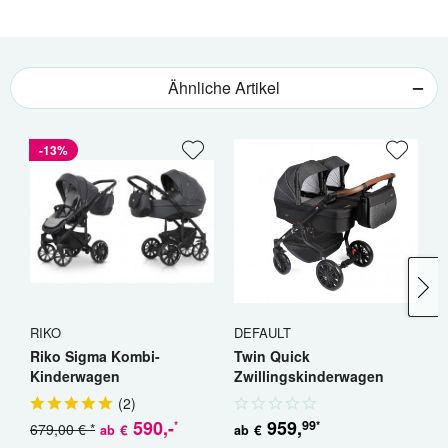
Ähnliche Artikel
-13%
RIKO
DEFAULT
R
Riko Sigma Kombi-
Twin Quick
R
Kinderwagen
Zwillingskinderwagen
K
Geschwisterwagen
(
2
)
590
,-
959
,
99
*
*
679,00 € *
5
€
€
ab
ab