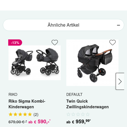
Ähnliche Artikel
-13%
RIKO
DEFAULT
R
Riko Sigma Kombi-
Twin Quick
R
Kinderwagen
Zwillingskinderwagen
K
Geschwisterwagen
(
2
)
590
,-
959
,
99
*
*
679,00 € *
5
€
€
ab
ab