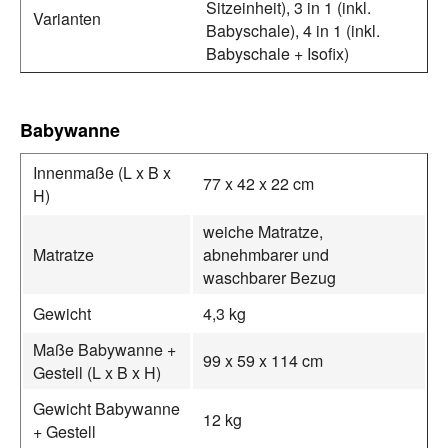
Sitzeinheit), 3 in 1 (inkl.
Varianten
Babyschale), 4 in 1 (inkl.
Babyschale + Isofix)
Babywanne
Innenmaße (L x B x
77 x 42 x 22 cm
H)
weiche Matratze,
Matratze
abnehmbarer und
waschbarer Bezug
Gewicht
4,3 kg
Maße Babywanne +
99 x 59 x 114 cm
Gestell (L x B x H)
Gewicht Babywanne
12 kg
+ Gestell