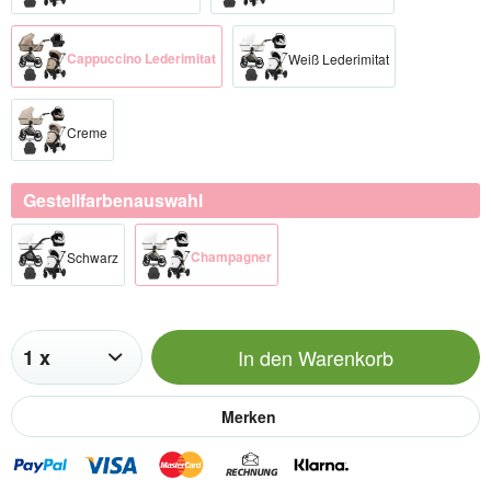
Cappuccino Lederimitat
Weiß Lederimitat
Creme
Gestellfarbenauswahl
Champagner​
Schwarz​
In den
Warenkorb
Merken