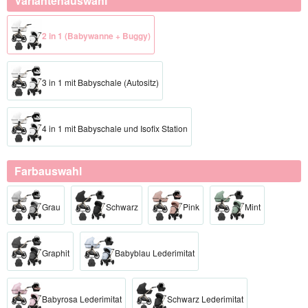
Variantenauswahl
2 in 1 (Babywanne + Buggy)
3 in 1 mit Babyschale (Autositz)
4 in 1 mit Babyschale und Isofix Station
Farbauswahl
Grau
Schwarz
Pink
Mint
Graphit
Babyblau Lederimitat
Babyrosa Lederimitat
Schwarz Lederimitat