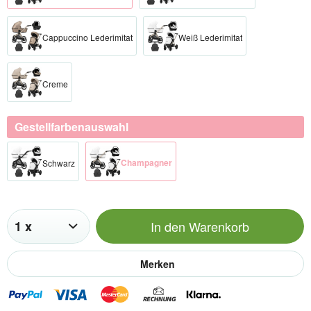
Cappuccino Lederimitat
Weiß Lederimitat
Creme
Gestellfarbenauswahl
Champagner​
Schwarz​
In den
Warenkorb
Merken