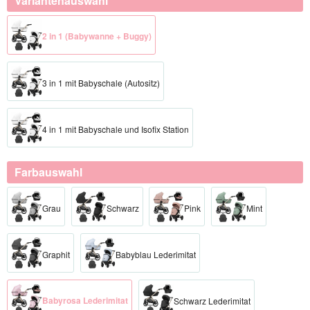
Variantenauswahl
2 in 1 (Babywanne + Buggy)
3 in 1 mit Babyschale (Autositz)
4 in 1 mit Babyschale und Isofix Station
Farbauswahl
Grau
Schwarz
Pink
Mint
Graphit
Babyblau Lederimitat
Babyrosa Lederimitat
Schwarz Lederimitat