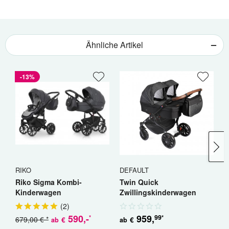
Ähnliche Artikel
-13%
RIKO
DEFAULT
R
Riko Sigma Kombi-
Twin Quick
R
Kinderwagen
Zwillingskinderwagen
K
Geschwisterwagen
(
2
)
590
,-
959
,
99
*
*
679,00 € *
5
€
€
ab
ab