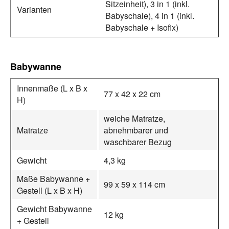
Sitzeinheit), 3 in 1 (inkl.
Varianten
Babyschale), 4 in 1 (inkl.
Babyschale + Isofix)
Babywanne
Innenmaße (L x B x
77 x 42 x 22 cm
H)
weiche Matratze,
Matratze
abnehmbarer und
waschbarer Bezug
Gewicht
4,3 kg
Maße Babywanne +
99 x 59 x 114 cm
Gestell (L x B x H)
Gewicht Babywanne
12 kg
+ Gestell