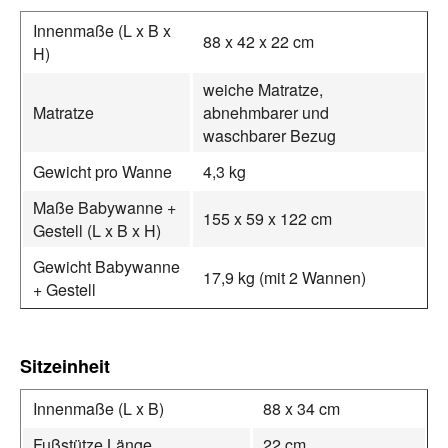
Innenmaße (L x B x
88 x 42 x 22 cm
H)
weiche Matratze,
Matratze
abnehmbarer und
waschbarer Bezug
Gewicht pro Wanne
4,3 kg
Maße Babywanne +
155 x 59 x 122 cm
Gestell (L x B x H)
Gewicht Babywanne
17,9 kg (mit 2 Wannen)
+ Gestell
Sitzeinheit
Innenmaße (L x B)
88 x 34 cm
Fußstütze Länge
22 cm