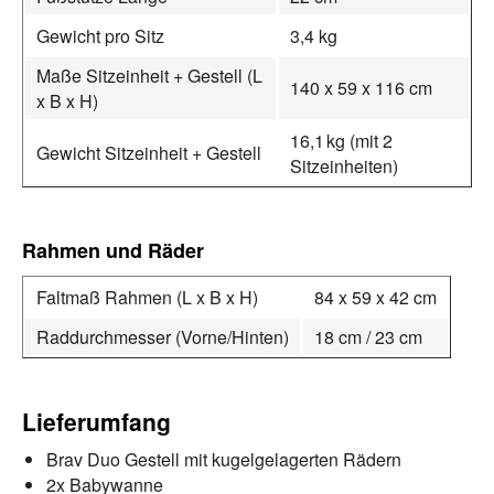
Gewicht pro Sitz
3,4 kg
Maße Sitzeinheit + Gestell (L
140 x 59 x 116 cm
x B x H)
16,1 kg (mit 2
Gewicht Sitzeinheit + Gestell
Sitzeinheiten)
Rahmen und Räder
Faltmaß Rahmen (L x B x H)
84 x 59 x 42 cm
Raddurchmesser (Vorne/Hinten)
18 cm / 23 cm
Lieferumfang
Brav Duo Gestell mit kugelgelagerten Rädern
2x Babywanne