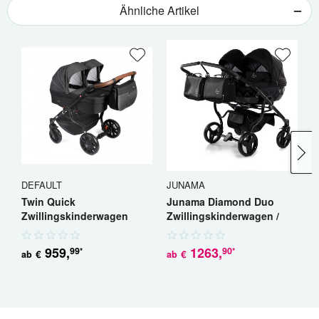
Ähnliche Artikel
DEFAULT
JUNAMA
J
Twin Quick
Junama Diamond Duo
J
Zwillingskinderwagen
Zwillingskinderwagen /
S
Geschwisterwagen
Geschwisterwagen
G
959
,
1263
,
99
90
*
*
€
€
ab
ab
a