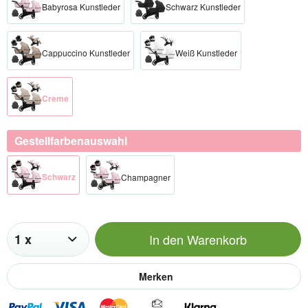
Babyrosa Kunstleder
Schwarz Kunstleder
Cappuccino Kunstleder
Weiß Kunstleder
Creme
Gestellfarbenauswahl
Schwar​z
Champagner
In den
Warenkorb
Merken