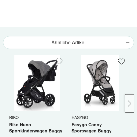
Ähnliche Artikel
RIKO
EASYGO
E
Riko Nuno
Easygo Canny
E
Sportkinderwagen Buggy
Sportwagen Buggy
B
Jogger