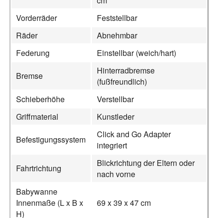
cm
Vorderräder
Feststellbar
Räder
Abnehmbar
Federung
Einstellbar (weich/hart)
Hinterradbremse
Bremse
(fußfreundlich)
Schieberhöhe
Verstellbar
Griffmaterial
Kunstleder
Click and Go Adapter
Befestigungssystem
integriert
Blickrichtung der Eltern oder
Fahrtrichtung
nach vorne
Babywanne
Innenmaße (L x B x
69 x 39 x 47 cm
H)