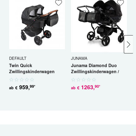
DEFAULT
JUNAMA
J
Twin Quick
Junama Diamond Duo
J
Zwillingskinderwagen
Zwillingskinderwagen /
S
Geschwisterwagen
Geschwisterwagen
G
959
,
1263
,
99
90
*
*
€
€
ab
ab
a