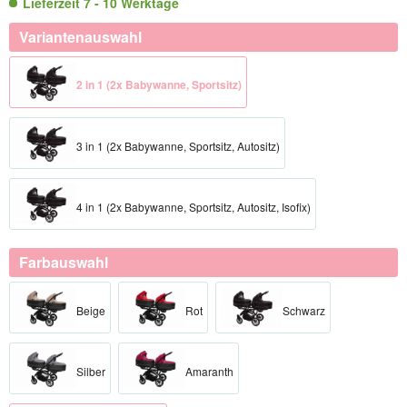
Lieferzeit 7 - 10 Werktage
Variantenauswahl
2 in 1 (2x Babywanne, Sportsitz)
3 in 1 (2x Babywanne, Sportsitz, Autositz)
4 in 1 (2x Babywanne, Sportsitz, Autositz, Isofix)
Farbauswahl
Beige
Rot
Schwarz
Silber
Amaranth