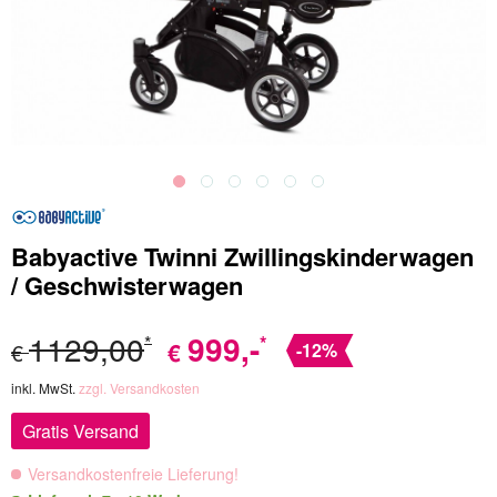
Babyactive Twinni Zwillingskinderwagen
/ Geschwisterwagen
1129,00
999
,-
*
*
€
€
-12%
inkl. MwSt.
zzgl. Versandkosten
Gratis Versand
Versandkostenfreie Lieferung!