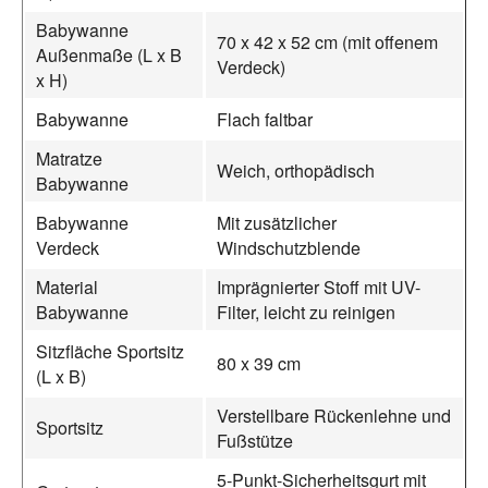
Babywanne
70 x 42 x 52 cm (mit offenem
Außenmaße (L x B
Verdeck)
x H)
Babywanne
Flach faltbar
Matratze
Weich, orthopädisch
Babywanne
Babywanne
Mit zusätzlicher
Verdeck
Windschutzblende
Material
Imprägnierter Stoff mit UV-
Babywanne
Filter, leicht zu reinigen
Sitzfläche Sportsitz
80 x 39 cm
(L x B)
Verstellbare Rückenlehne und
Sportsitz
Fußstütze
5-Punkt-Sicherheitsgurt mit