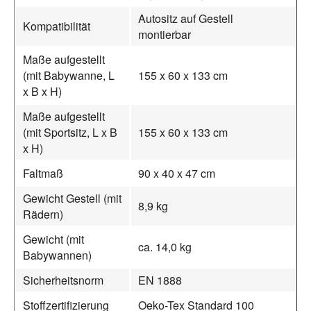
Autositz auf Gestell
Kompatibilität
montierbar
Maße aufgestellt
(mit Babywanne, L
155 x 60 x 133 cm
x B x H)
Maße aufgestellt
(mit Sportsitz, L x B
155 x 60 x 133 cm
x H)
Faltmaß
90 x 40 x 47 cm
Gewicht Gestell (mit
8,9 kg
Rädern)
Gewicht (mit
ca. 14,0 kg
Babywannen)
Sicherheitsnorm
EN 1888
Stoffzertifizierung
Oeko-Tex Standard 100