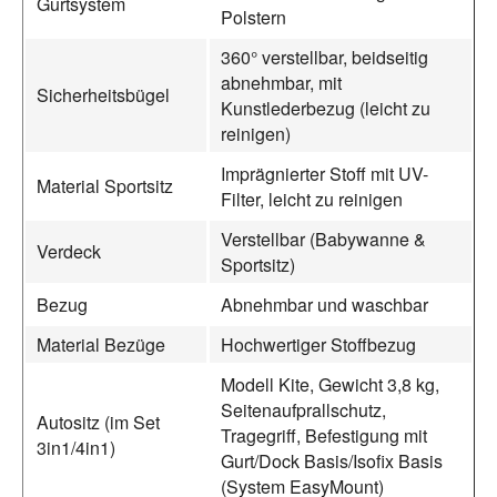
Gurtsystem
Polstern
360° verstellbar, beidseitig
abnehmbar, mit
Sicherheitsbügel
Kunstlederbezug (leicht zu
reinigen)
Imprägnierter Stoff mit UV-
Material Sportsitz
Filter, leicht zu reinigen
Verstellbar (Babywanne &
Verdeck
Sportsitz)
Bezug
Abnehmbar und waschbar
Material Bezüge
Hochwertiger Stoffbezug
Modell Kite, Gewicht 3,8 kg,
Seitenaufprallschutz,
Autositz (im Set
Tragegriff, Befestigung mit
3in1/4in1)
Gurt/Dock Basis/Isofix Basis
(System EasyMount)