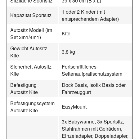
Sitzfläche Sportsitz
39 x 80 cm (B x L)
1 oder 2 Kinder (mit
Kapazität Sportsitz
entsprechendem Adapter)
Autositz Modell (im
Kite
Set 3in1/4in1)
Gewicht Autositz
3,8 kg
Kite
Sicherheit Autositz
Fortschrittliches
Kite
Seitenaufprallschutzsystem
Befestigung
Dock Basis, Isofix Basis oder
Autositz Kite
Fahrzeuggurt
Befestigungssystem
EasyMount
Autositz Kite
3x Babywanne, 3x Sportsitz,
Stahlrahmen mit Gelrädern,
Einzeladapter, Doppeladapter,