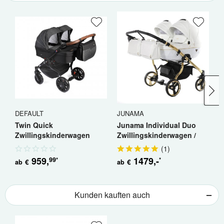
DEFAULT
JUNAMA
J
Twin Quick
Junama Individual Duo
J
Zwillingskinderwagen
Zwillingskinderwagen /
D
Geschwisterwagen
Geschwisterkinderwagen
/.
(
1
)
959
,
1479
,-
99
*
*
€
€
ab
ab
a
Kunden kauften auch