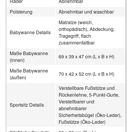
Räder
Abnehmbar
Polsterung
Abnehmbar und waschbar
Matratze (weich,
orthopädisch), Abdeckung,
Babywanne Details
Tragegriff, flach
zusammenfaltbar
Maße Babywanne
69 x 39 x 47 cm (L x B x H)
(innen)
Maße Babywanne
70 x 42 x 52 cm (L x B x H)
(außen)
Verstellbare Fußstütze und
Rückenlehne, 5-Punkt-Gurte,
Verstellbarer und
Sportsitz Details
abnehmbarer
Sicherheitsbügel (Öko-Leder),
Fußstütze (Öko-Leder)