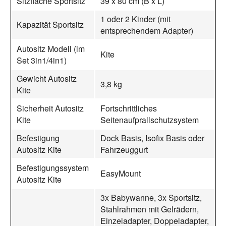
Sitzfläche Sportsitz
39 x 80 cm (B x L)
1 oder 2 Kinder (mit
Kapazität Sportsitz
entsprechendem Adapter)
Autositz Modell (im
Kite
Set 3in1/4in1)
Gewicht Autositz
3,8 kg
Kite
Sicherheit Autositz
Fortschrittliches
Kite
Seitenaufprallschutzsystem
Befestigung
Dock Basis, Isofix Basis oder
Autositz Kite
Fahrzeuggurt
Befestigungssystem
EasyMount
Autositz Kite
3x Babywanne, 3x Sportsitz,
Stahlrahmen mit Gelrädern,
Einzeladapter, Doppeladapter,