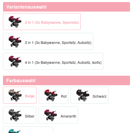
Variantenauswahl
2 in 1 (3x Babywanne, Sportsitz)
3 in 1 (3x Babywanne, Sportsitz, Autositz)
4 in 1 (3x Babywanne, Sportsitz, Autositz, Isofix)
Farbauswahl
Beige
Rot
Schwarz
Silber
Amaranth