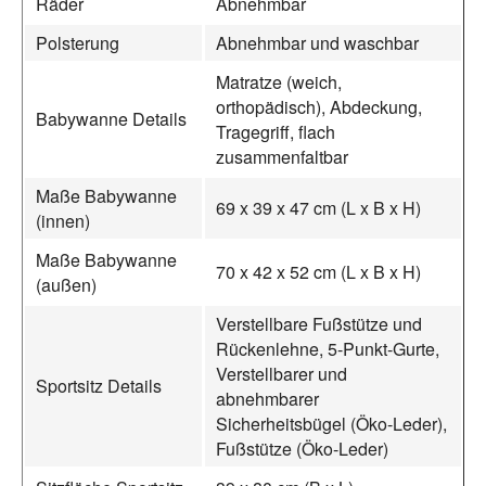
Räder
Abnehmbar
Polsterung
Abnehmbar und waschbar
Matratze (weich,
orthopädisch), Abdeckung,
Babywanne Details
Tragegriff, flach
zusammenfaltbar
Maße Babywanne
69 x 39 x 47 cm (L x B x H)
(innen)
Maße Babywanne
70 x 42 x 52 cm (L x B x H)
(außen)
Verstellbare Fußstütze und
Rückenlehne, 5-Punkt-Gurte,
Verstellbarer und
Sportsitz Details
abnehmbarer
Sicherheitsbügel (Öko-Leder),
Fußstütze (Öko-Leder)