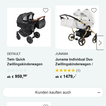
DEFAULT
JUNAMA
J
Twin Quick
Junama Individual Duo
J
Zwillingskinderwagen
Zwillingskinderwagen /
D
Geschwisterwagen
Geschwisterkinderwagen
/.
(
1
)
959
,
1479
,-
99
*
*
€
€
ab
ab
a
Kunden kauften auch