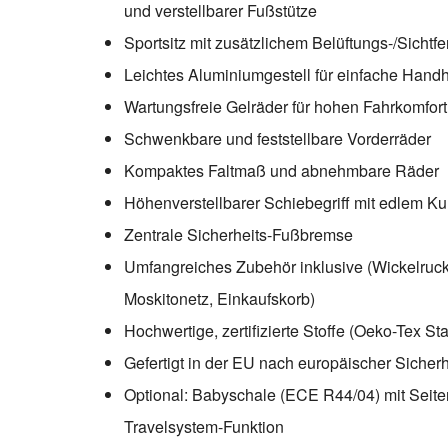
und verstellbarer Fußstütze
Sportsitz mit zusätzlichem Belüftungs-/Sichtf
Leichtes Aluminiumgestell für einfache Han
Wartungsfreie Gelräder für hohen Fahrkomfor
Schwenkbare und feststellbare Vorderräder
Kompaktes Faltmaß und abnehmbare Räder
Höhenverstellbarer Schiebegriff mit edlem K
Zentrale Sicherheits-Fußbremse
Umfangreiches Zubehör inklusive (Wickelruc
Moskitonetz, Einkaufskorb)
Hochwertige, zertifizierte Stoffe (Oeko-Tex S
Gefertigt in der EU nach europäischer Siche
Optional: Babyschale (ECE R44/04) mit Seite
Travelsystem-Funktion