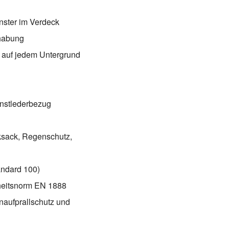
enster im Verdeck
dhabung
t auf jedem Untergrund
unstlederbezug
ksack, Regenschutz,
tandard 100)
rheitsnorm EN 1888
naufprallschutz und