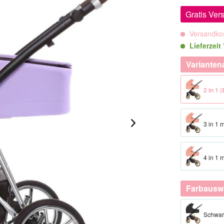
Gratis Ver
Versandkos
Lieferzeit
Varianten
2 in 1
3 in 1 
4 in 1 
Farbausw
Schwar