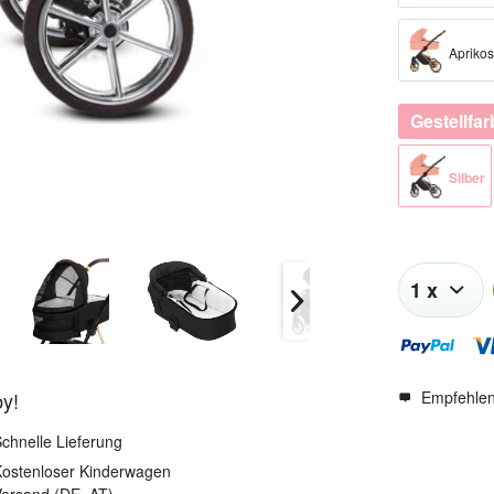
Apriko
Gestellfa
Silber​
Empfehle
by!
chnelle Lieferung
ostenloser Kinderwagen