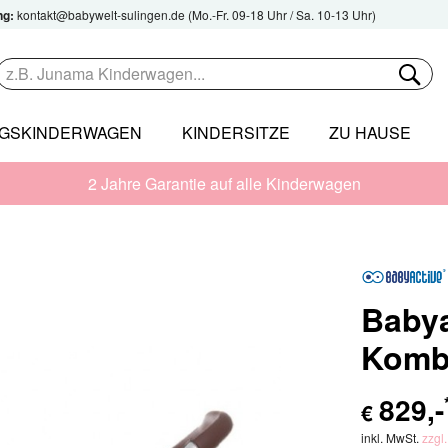
ng:
kontakt@babywelt-sulingen.de
(Mo.-Fr. 09-18 Uhr / Sa. 10-13 Uhr)
NGSKINDERWAGEN
KINDERSITZE
ZU HAUSE
2 Jahre Garantie auf alle Kinderwagen
Babya
Komb
829
,-
€
inkl. MwSt.
zzgl