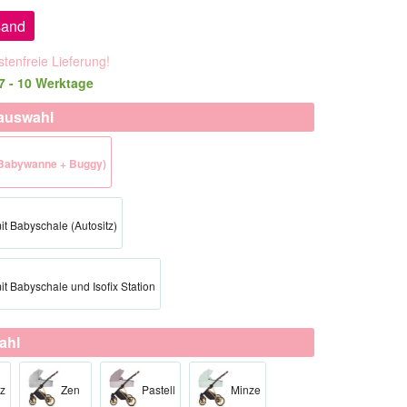
sand
tenfreie Lieferung!
 7 - 10 Werktage
auswahl
 (Babywanne + Buggy)
mit Babyschale (Autositz)
mit Babyschale und Isofix Station
ahl
z
Zen
Pastell
Minze