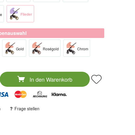
Flieder
se
rbenauswahl
Gold​
Roségold​
Chrom​
In den
Warenkorb
n
Frage stellen