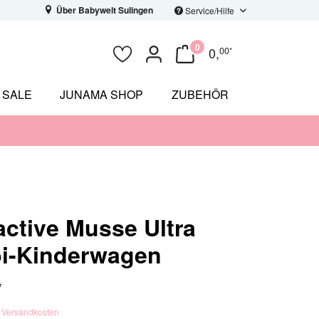
Über Babywelt Sulingen
Service/Hilfe
0
0
,
00
*
SALE
JUNAMA SHOP
ZUBEHÖR
ctive Musse Ultra
i-Kinderwagen
*
. Versandkosten