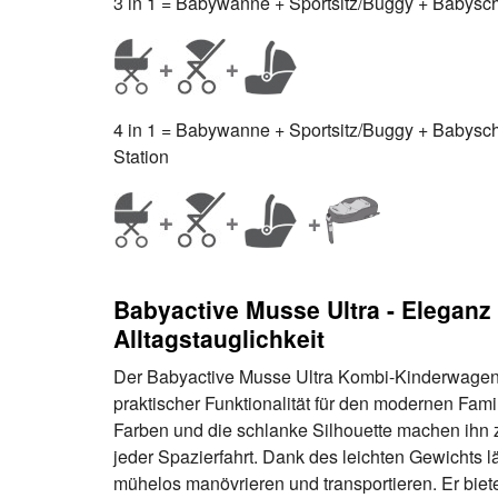
3 in 1 = Babywanne + Sportsitz/Buggy + Babyscha
4 in 1 = Babywanne + Sportsitz/Buggy + Babyschal
Station
Babyactive Musse Ultra - Eleganz t
Alltagstauglichkeit
Der Babyactive Musse Ultra Kombi-Kinderwagen 
praktischer Funktionalität für den modernen Famili
Farben und die schlanke Silhouette machen ihn 
jeder Spazierfahrt. Dank des leichten Gewichts 
mühelos manövrieren und transportieren. Er biet