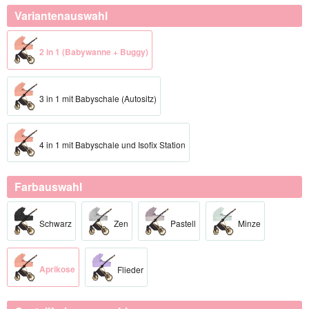
Variantenauswahl
2 in 1 (Babywanne + Buggy)
3 in 1 mit Babyschale (Autositz)
4 in 1 mit Babyschale und Isofix Station
Farbauswahl
Schwarz
Zen
Pastell
Minze
Aprikose
Flieder