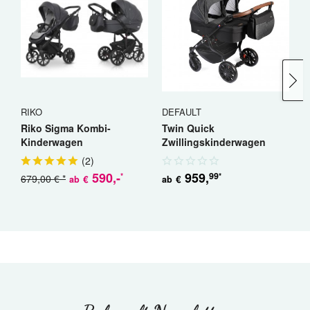
RIKO
DEFAULT
R
Riko Sigma Kombi-
Twin Quick
R
Kinderwagen
Zwillingskinderwagen
K
Geschwisterwagen
(
2
)
590
,-
959
,
99
*
*
679,00 € *
5
€
€
ab
ab