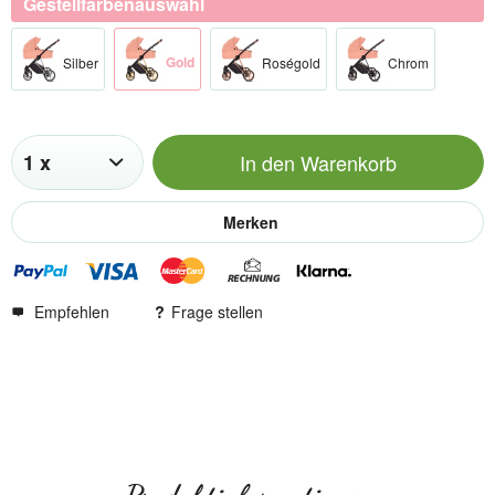
Gestellfarbenauswahl
Gold​
Silber​
Roségold​
Chrom​
In den
Warenkorb
Merken
Empfehlen
Frage stellen