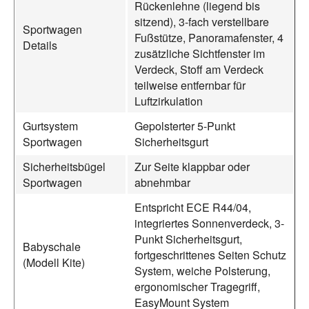
Rückenlehne (liegend bis
sitzend), 3-fach verstellbare
Sportwagen
Fußstütze, Panoramafenster, 4
Details
zusätzliche Sichtfenster im
Verdeck, Stoff am Verdeck
teilweise entfernbar für
Luftzirkulation
Gurtsystem
Gepolsterter 5-Punkt
Sportwagen
Sicherheitsgurt
Sicherheitsbügel
Zur Seite klappbar oder
Sportwagen
abnehmbar
Entspricht ECE R44/04,
integriertes Sonnenverdeck, 3-
Punkt Sicherheitsgurt,
Babyschale
fortgeschrittenes Seiten Schutz
(Modell Kite)
System, weiche Polsterung,
ergonomischer Tragegriff,
EasyMount System