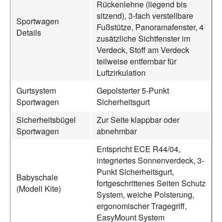
Rückenlehne (liegend bis
sitzend), 3-fach verstellbare
Sportwagen
Fußstütze, Panoramafenster, 4
Details
zusätzliche Sichtfenster im
Verdeck, Stoff am Verdeck
teilweise entfernbar für
Luftzirkulation
Gurtsystem
Gepolsterter 5-Punkt
Sportwagen
Sicherheitsgurt
Sicherheitsbügel
Zur Seite klappbar oder
Sportwagen
abnehmbar
Entspricht ECE R44/04,
integriertes Sonnenverdeck, 3-
Punkt Sicherheitsgurt,
Babyschale
fortgeschrittenes Seiten Schutz
(Modell Kite)
System, weiche Polsterung,
ergonomischer Tragegriff,
EasyMount System