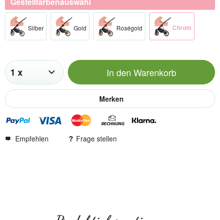
Gestellfarbenauswahl
Chrom​
Silber​
Gold​
Roségold​
In den
Warenkorb
Merken
Empfehlen
Frage stellen