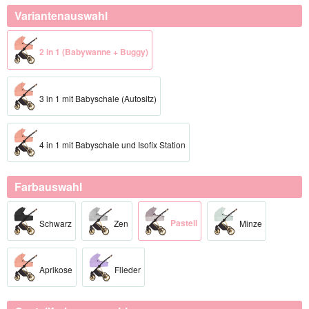
Variantenauswahl
2 in 1 (Babywanne + Buggy)
3 in 1 mit Babyschale (Autositz)
4 in 1 mit Babyschale und Isofix Station
Farbauswahl
Pastell
Schwarz
Zen
Minze
Aprikose
Flieder