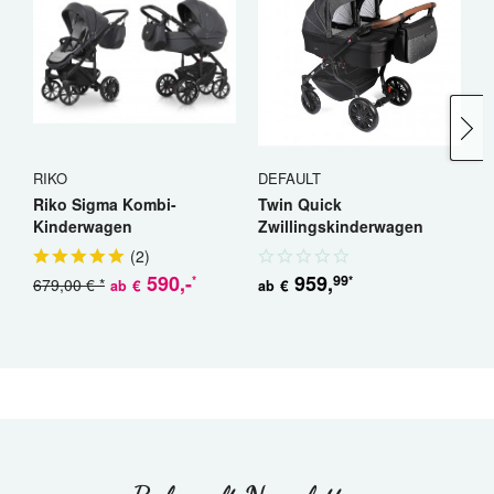
RIKO
DEFAULT
R
Riko Sigma Kombi-
Twin Quick
R
Kinderwagen
Zwillingskinderwagen
K
Geschwisterwagen
(
2
)
590
,-
959
,
99
*
*
679,00 € *
5
€
€
ab
ab