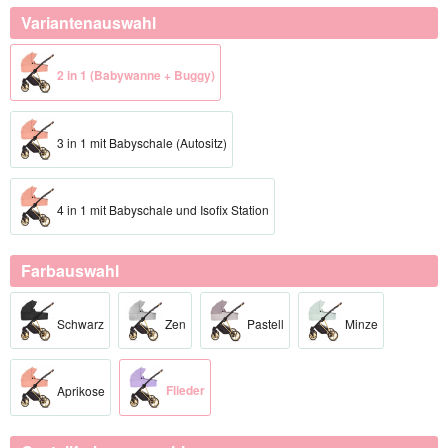
Variantenauswahl
2 in 1 (Babywanne + Buggy)
3 in 1 mit Babyschale (Autositz)
4 in 1 mit Babyschale und Isofix Station
Farbauswahl
Schwarz
Zen
Pastell
Minze
Flieder
Aprikose