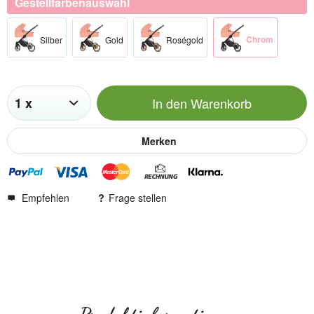
Gestellfarbenauswahl
Chrom​
Silber​
Gold​
Roségold​
In den
Warenkorb
Merken
Empfehlen
Frage stellen