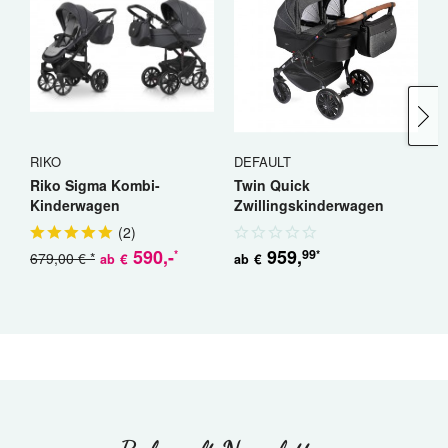
RIKO
DEFAULT
R
Riko Sigma Kombi-
Twin Quick
R
Kinderwagen
Zwillingskinderwagen
K
Geschwisterwagen
(
2
)
590
,-
959
,
99
*
*
679,00 € *
5
€
€
ab
ab