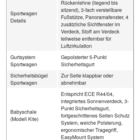
Rückenlehne (liegend bis
sitzend), 3-fach verstellbare
Sportwagen
Fußstütze, Panoramafenster, 4
Details
zusätzliche Sichtfenster im
Verdeck, Stoff am Verdeck
teilweise entfernbar für
Luftzirkulation
Gurtsystem
Gepolsterter 5-Punkt
Sportwagen
Sicherheitsgurt
Sicherheitsbügel
Zur Seite klappbar oder
Sportwagen
abnehmbar
Entspricht ECE R44/04,
integriertes Sonnenverdeck, 3-
Punkt Sicherheitsgurt,
Babyschale
fortgeschrittenes Seiten Schutz
(Modell Kite)
System, weiche Polsterung,
ergonomischer Tragegriff,
EasyMount System