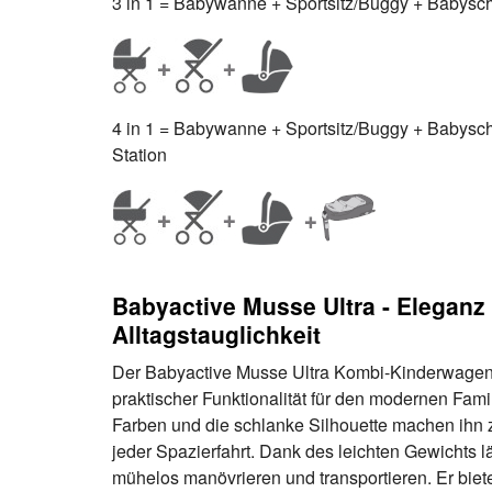
3 in 1 = Babywanne + Sportsitz/Buggy + Babyscha
4 in 1 = Babywanne + Sportsitz/Buggy + Babyschal
Station
Babyactive Musse Ultra - Eleganz t
Alltagstauglichkeit
Der Babyactive Musse Ultra Kombi-Kinderwagen 
praktischer Funktionalität für den modernen Famili
Farben und die schlanke Silhouette machen ihn 
jeder Spazierfahrt. Dank des leichten Gewichts 
mühelos manövrieren und transportieren. Er biet