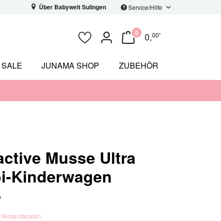
Über Babywelt Sulingen
Service/Hilfe
0
0
,
00
*
SALE
JUNAMA SHOP
ZUBEHÖR
ctive Musse Ultra
i-Kinderwagen
*
. Versandkosten