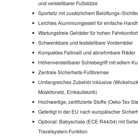
und verstellbarer Fußstütze
Sportsitz mit zusätzlichem Belüftungs-/Sichtf
Leichtes Aluminiumgestell für einfache Han
Wartungsfreie Gelräder für hohen Fahrkomfor
Schwenkbare und feststellbare Vorderräder
Kompaktes Faltmaß und abnehmbare Räder
Höhenverstellbarer Schiebegriff mit edlem K
Zentrale Sicherheits-Fußbremse
Umfangreiches Zubehör inklusive (Wickelruc
Moskitonetz, Einkaufskorb)
Hochwertige, zertifizierte Stoffe (Oeko-Tex S
Gefertigt in der EU nach europäischer Siche
Optional: Babyschale (ECE R44/04) mit Seite
Travelsystem-Funktion