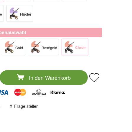
se
Flieder
rbenauswahl
Chrom​
Gold​
Roségold​
In den
Warenkorb
n
Frage stellen