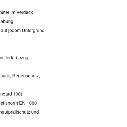
enster im Verdeck
dhabung
t auf jedem Untergrund
unstlederbezug
ksack, Regenschutz,
tandard 100)
rheitsnorm EN 1888
naufprallschutz und