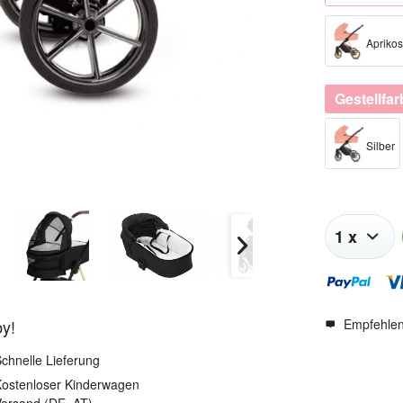
Apriko
Gestellfa
Silber​
Empfehle
by!
chnelle Lieferung
ostenloser Kinderwagen