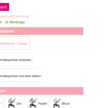
sand
tenfreie Lieferung!
 7 - 10 Werktage
auswahl
 (Babywanne + Buggy)
mit Babyschale (Autositz)
mit Babyschale und Isofix Station
ahl
rz
Zen
Pastell
Minze