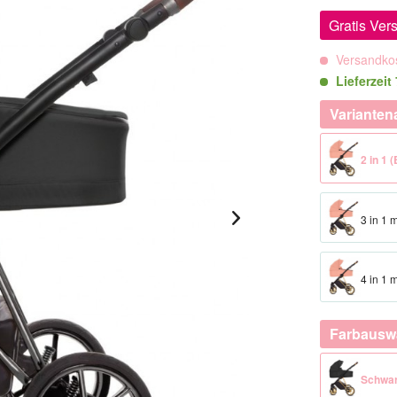
Gratis Ver
Versandkos
Lieferzeit
Varianten
2 in 1
3 in 1 
4 in 1 
Farbausw
Schwa