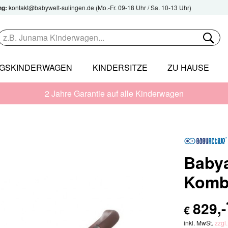
ng:
kontakt@babywelt-sulingen.de
(Mo.-Fr. 09-18 Uhr / Sa. 10-13 Uhr)
NGSKINDERWAGEN
KINDERSITZE
ZU HAUSE
2 Jahre Garantie auf alle Kinderwagen
Babya
Komb
829
,-
€
inkl. MwSt.
zzgl