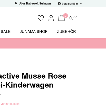
Über Babywelt Sulingen
Service/Hilfe
0
0
,
00
*
SALE
JUNAMA SHOP
ZUBEHÖR
active Musse Rose
i-Kinderwagen
*
. Versandkosten