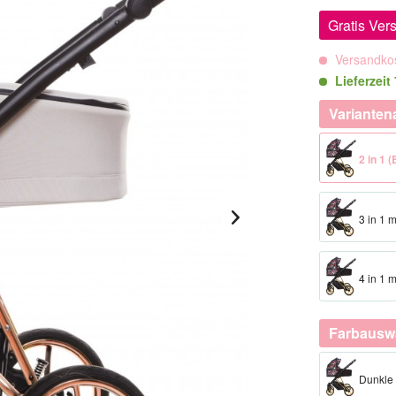
Gratis Ver
Versandkos
Lieferzeit
Varianten
2 in 1
3 in 1 
4 in 1 
Farbausw
Dunkle