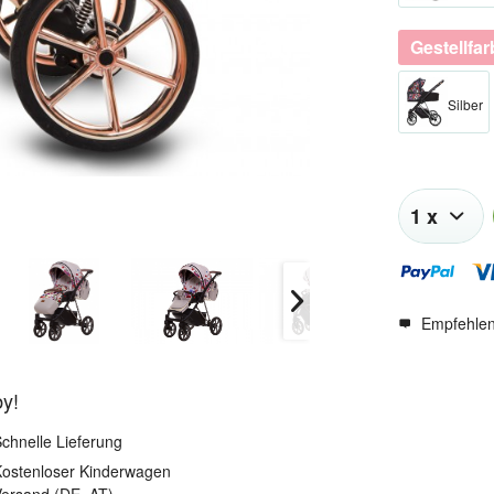
Gestellfa
Silber​
Empfehle
by!
chnelle Lieferung
ostenloser Kinderwagen