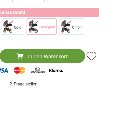
rbenauswahl
Roségold​
Gold​
Chrom​
In den
Warenkorb
n
Frage stellen