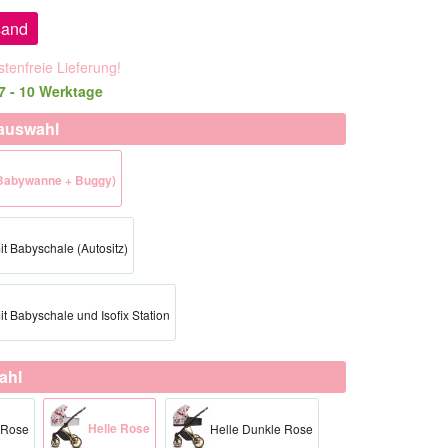
sand
tenfreie Lieferung!
 7 - 10 Werktage
auswahl
 (Babywanne + Buggy)
mit Babyschale (Autositz)
mit Babyschale und Isofix Station
ahl
Helle Rose
 Rose
Helle Dunkle Rose