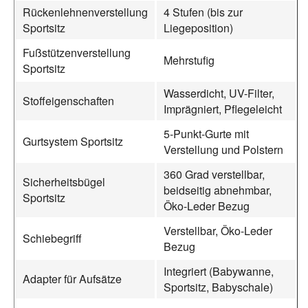
Rückenlehnenverstellung
4 Stufen (bis zur
Sportsitz
Liegeposition)
Fußstützenverstellung
Mehrstufig
Sportsitz
Wasserdicht, UV-Filter,
Stoffeigenschaften
Imprägniert, Pflegeleicht
5-Punkt-Gurte mit
Gurtsystem Sportsitz
Verstellung und Polstern
360 Grad verstellbar,
Sicherheitsbügel
beidseitig abnehmbar,
Sportsitz
Öko-Leder Bezug
Verstellbar, Öko-Leder
Schiebegriff
Bezug
Integriert (Babywanne,
Adapter für Aufsätze
Sportsitz, Babyschale)