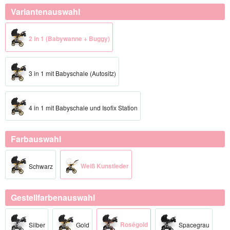
Variantenauswahl
2 in 1 (Babywanne + Buggy)
3 in 1 mit Babyschale (Autositz)
4 in 1 mit Babyschale und Isofix Station
Farbauswahl
Weiß Kunstleder
Schwarz
Gestellfarbenauswahl
Roségold​
Silber​
Gold​
Spacegrau​