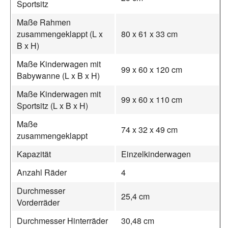
Sportsitz
Maße Rahmen
zusammengeklappt (L x
80 x 61 x 33 cm
B x H)
Maße Kinderwagen mit
99 x 60 x 120 cm
Babywanne (L x B x H)
Maße Kinderwagen mit
99 x 60 x 110 cm
Sportsitz (L x B x H)
Maße
74 x 32 x 49 cm
zusammengeklappt
Kapazität
Einzelkinderwagen
Anzahl Räder
4
Durchmesser
25,4 cm
Vorderräder
Durchmesser Hinterräder
30,48 cm