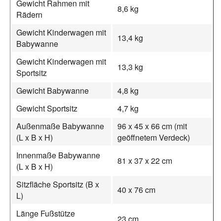
Gewicht Rahmen mit
8,6 kg
Rädern
Gewicht Kinderwagen mit
13,4 kg
Babywanne
Gewicht Kinderwagen mit
13,3 kg
Sportsitz
Gewicht Babywanne
4,8 kg
Gewicht Sportsitz
4,7 kg
Außenmaße Babywanne
96 x 45 x 66 cm (mit
(L x B x H)
geöffnetem Verdeck)
Innenmaße Babywanne
81 x 37 x 22 cm
(L x B x H)
Sitzfläche Sportsitz (B x
40 x 76 cm
L)
Länge Fußstütze
23 cm