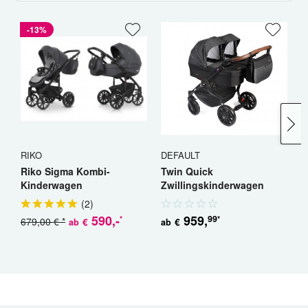
-13%
RIKO
DEFAULT
R
Riko Sigma Kombi-
Twin Quick
R
Kinderwagen
Zwillingskinderwagen
K
Geschwisterwagen
(
2
)
590
,-
959
,
99
*
*
679,00 € *
5
€
€
ab
ab