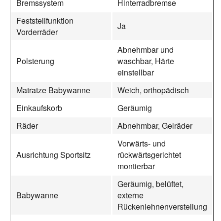
Bremssystem
Hinterradbremse
Feststellfunktion
Ja
Vorderräder
Abnehmbar und
Polsterung
waschbar, Härte
einstellbar
Matratze Babywanne
Weich, orthopädisch
Einkaufskorb
Geräumig
Räder
Abnehmbar, Gelräder
Vorwärts- und
Ausrichtung Sportsitz
rückwärtsgerichtet
montierbar
Geräumig, belüftet,
Babywanne
externe
Rückenlehnenverstellung