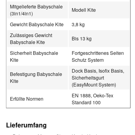
Mitgelieferte Babyschale
Modell Kite
(3in1/4in1)
Gewicht Babyschale Kite
3,8 kg
Zulässiges Gewicht
Bis 13 kg
Babyschale Kite
Sicherheit Babyschale
Fortgeschrittenes Seiten
Kite
Schutz System
Dock Basis, Isofix Basis,
Befestigung Babyschale
Sicherheitsgurt
Kite
(EasyMount System)
EN 1888, Oeko-Tex
Erfüllte Normen
Standard 100
Lieferumfang